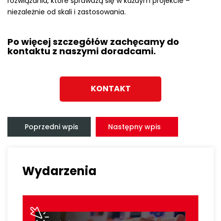
rozwiązania, które sprawdzą się w każdym projekcie –
niezależnie od skali i zastosowania.
Po więcej szczegółów zachęcamy do
kontaktu z naszymi doradcami.
KONTAKT
Nawigacja
wpisu
Poprzedni wpis
Następny wpis
Wydarzenia