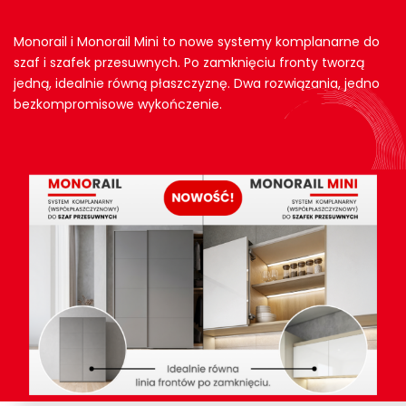
Monorail i Monorail Mini to nowe systemy komplanarne do
szaf i szafek przesuwnych. Po zamknięciu fronty tworzą
jedną, idealnie równą płaszczyznę. Dwa rozwiązania, jedno
bezkompromisowe wykończenie.