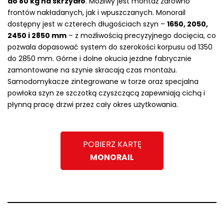
do 80 kg na skrzydło
. Możliwy jest montaż zarówno
frontów nakładanych, jak i wpuszczanych. Monorail
dostępny jest w czterech długościach szyn –
1650, 2050,
2450 i 2850 mm
– z możliwością precyzyjnego docięcia, co
pozwala dopasować system do szerokości korpusu od 1350
do 2850 mm. Górne i dolne okucia jezdne fabrycznie
zamontowane na szynie skracają czas montażu.
Samodomykacze zintegrowane w torze oraz specjalna
powłoka szyn ze szczotką czyszczącą zapewniają cichą i
płynną pracę drzwi przez cały okres użytkowania.
POBIERZ KARTĘ
MONORAIL