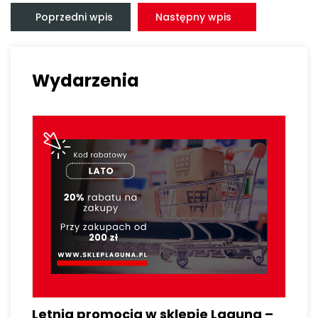
Nawigacja
wpisu
Poprzedni wpis
Następny wpis
Wydarzenia
Letnia promocja w sklepie Laguna –