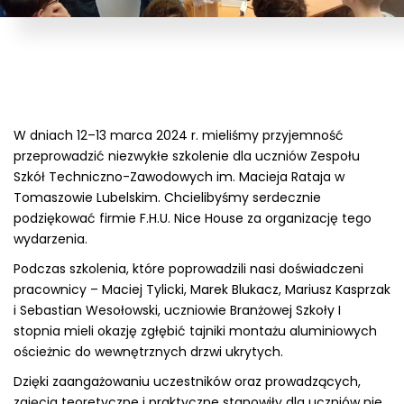
W dniach 12–13 marca 2024 r. mieliśmy przyjemność
przeprowadzić niezwykłe szkolenie dla uczniów Zespołu
Szkół Techniczno-Zawodowych im. Macieja Rataja w
Tomaszowie Lubelskim. Chcielibyśmy serdecznie
podziękować firmie F.H.U. Nice House za organizację tego
wydarzenia.
Podczas szkolenia, które poprowadzili nasi doświadczeni
pracownicy – Maciej Tylicki, Marek Blukacz, Mariusz Kasprzak
i Sebastian Wesołowski, uczniowie Branżowej Szkoły I
stopnia mieli okazję zgłębić tajniki montażu aluminiowych
ościeżnic do wewnętrznych drzwi ukrytych.
Dzięki zaangażowaniu uczestników oraz prowadzących,
zajęcia teoretyczne i praktyczne stanowiły dla uczniów nie