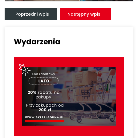
Nawigacja
wpisu
Poprzedni wpis
Następny wpis
Wydarzenia