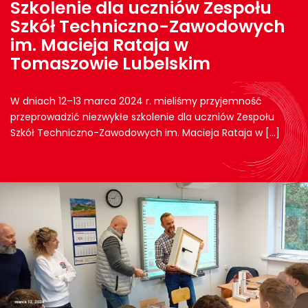
Szkolenie dla uczniów Zespołu
Szkół Techniczno-Zawodowych
im. Macieja Rataja w
Tomaszowie Lubelskim
W dniach 12–13 marca 2024 r. mieliśmy przyjemność
przeprowadzić niezwykłe szkolenie dla uczniów Zespołu
Szkół Techniczno-Zawodowych im. Macieja Rataja w […]