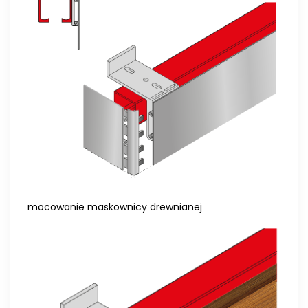
mocowanie maskownicy drewnianej