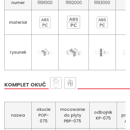
numer
11191000
11192000
11193000
11
materiał
rysunek
KOMPLET OKUĆ
okucie
mocowanie
b
odbojnik
nazwa
POP-
do płyty
pro
KP-075
075
PBP-075
AO