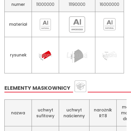
numer
11000000​
11190000​
16000000
materiał
rysunek
ELEMENTY MASKOWNICY
moc
uchwyt
uchwyt
narożnik
nazwa
mas
sufitowy
naścienny
RT8
dre