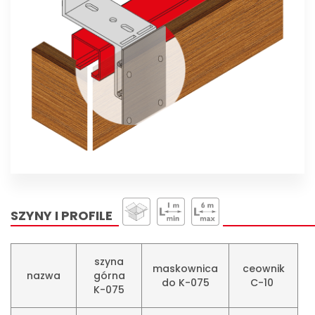
SZYNY I PROFILE
szyna
maskownica
ceownik
nazwa
górna
do K-075
C-10 ​
K-075​