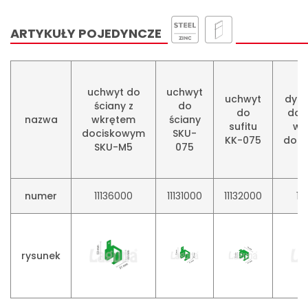
ARTYKUŁY POJEDYNCZE
u
uchwyt do
uchwyt
uchwyt
dys
ściany z
do
do
do ś
nazwa
wkrętem
ściany
sufitu
wk
dociskowym
SKU-
KK-075
doc
SKU-M5
075
S
numer
11136000
11131000
11132000
11
rysunek