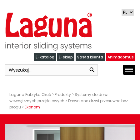
Skip
to
content
E-katalog
E-sklep
Strefa klienta
Animadomus
Search Button
Search
Togg
for:
navi
Laguna Fabryka Okuć
>
Produkty
>
Systemy do drzwi
wewnętrznych przejściowych
>
Drewniane drzwi przesuwne bez
progu
>
Ekonom