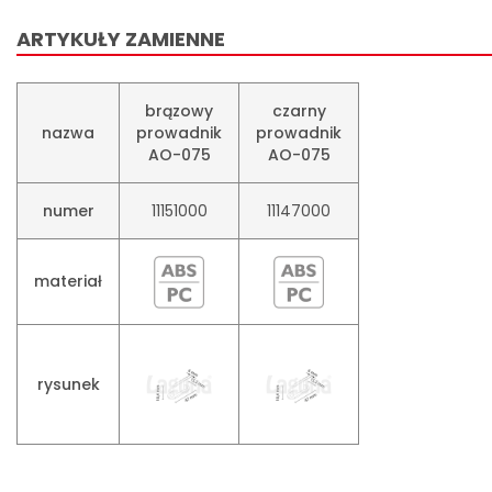
ARTYKUŁY ZAMIENNE
brązowy
czarny
nazwa
prowadnik
prowadnik
AO-075
AO-075
numer
11151000
11147000
materiał
rysunek