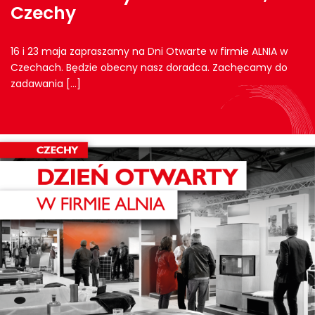
Czechy
16 i 23 maja zapraszamy na Dni Otwarte w firmie ALNIA w
Czechach. Będzie obecny nasz doradca. Zachęcamy do
zadawania […]