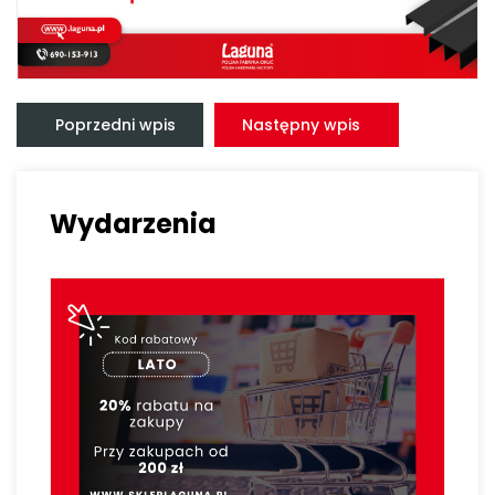
Nawigacja
wpisu
Poprzedni wpis
Następny wpis
Wydarzenia