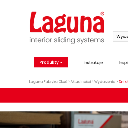
Skip
to
content
Searc
for:
Produkty
Instrukcje
Insp
Laguna Fabryka Okuć
>
Aktualności
>
Wydarzenia
>
Dni o