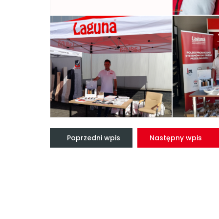
Nawigacja
wpisu
Poprzedni wpis
Następny wpis