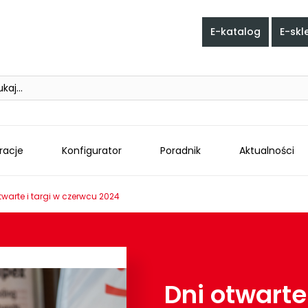
E-katalog
E-skl
h
iracje
Konfigurator
Poradnik
Aktualności
twarte i targi w czerwcu 2024
Dni otwarte