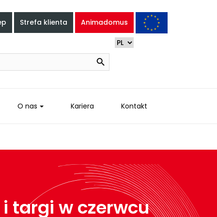
ep
Strefa klienta
Animadomus
Search Button
O nas
Kariera
Kontakt
 i targi w czerwcu