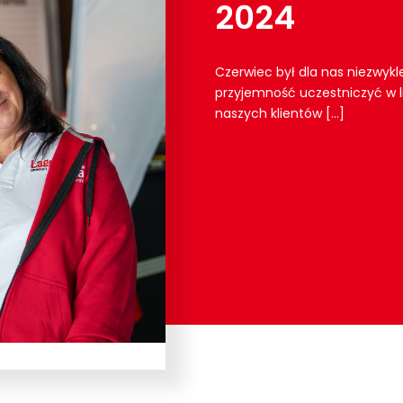
2024
Czerwiec był dla nas niezwy
przyjemność uczestniczyć w 
naszych klientów […]