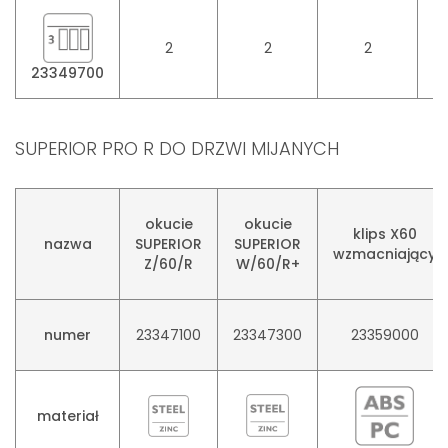
2
2
2
23349700
SUPERIOR PRO R DO DRZWI MIJANYCH
okucie
okucie
klips X60
nazwa
SUPERIOR
SUPERIOR
wzmacniający
Z/60/R
W/60/R+
numer
23347100
23347300
23359000
materiał