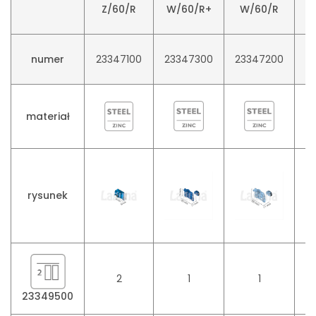
w
Z/60/R
W/60/R+
W/60/R
numer
23347100
23347300
23347200
materiał
rysunek
2
1
1
23349500