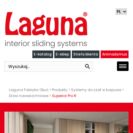
Skip
to
content
E-katalog
E-sklep
Strefa klienta
Animadomus
Search Button
Search
Togg
for:
navi
Laguna Fabryka Okuć
>
Produkty
>
Systemy do szaf w korpusie
>
Drzwi nawierzchniowe
>
Superior Pro R