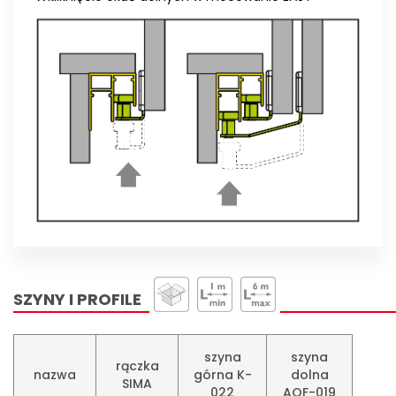
SZYNY I PROFILE
szyna
szyna
rączka
nazwa
górna K-
dolna
SIMA
022
AOF-019