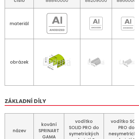
číslo
88840000
88209000
88660000
materiál
obrázek
ZÁKLADNÍ DÍLY
vodítko
vodítko SOL
kování
SOLID PRO do
PRO do
název
SPRINART
symetrických
nesymetrick
GAMA