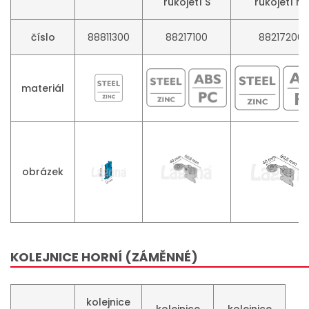
rukojetí S
rukojetí NS
číslo
88811300
88217100
88217200
materiál
obrázek
KOLEJNICE HORNÍ (ZÁMĚNNÉ)
kolejnice
kolejnice
kolejnice