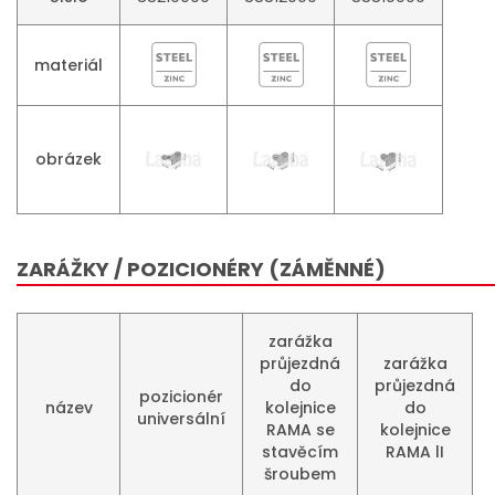
materiál
obrázek
ZARÁŽKY / POZICIONÉRY (ZÁMĚNNÉ)
zarážka
průjezdná
zarážka
do
průjezdná
pozicionér
název
kolejnice
do
universální
RAMA se
kolejnice
stavěcím
RAMA lI
šroubem