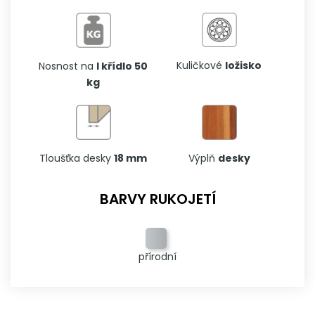
Kuličkové
ložisko
Nosnost na
I křídlo 50
kg
Tloušťka desky
18 mm
Výplň
desky
BARVY RUKOJETÍ
přírodní