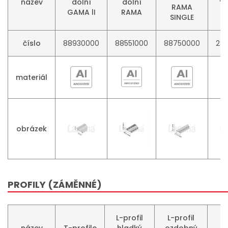
název
dolní
dolní
RAMA
GAMA lI
RAMA
SINGLE
číslo
88930000
88551000
88750000
28
materiál
obrázek
PROFILY (ZÁMĚNNÉ)
L-profil
L-profil
p
název
T-profile
hladký
ozdobný