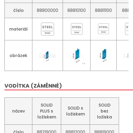
číslo
88800000
88810100
88811100
8881
materiál
obrázek
VODÍTKA (ZÁMĚNNÉ)
SOLID
SOLID
SOLID s
název
PLUS s
bez
ložiskem
ložiskem
ložiska
číslo
88219000
88812000
88819000