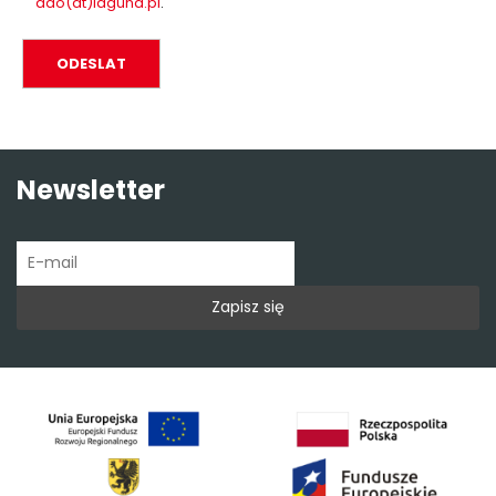
ado(at)laguna.pl
.
Newsletter