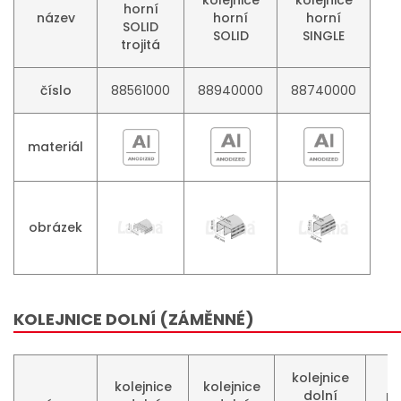
horní
název
horní
horní
SOLID
SOLID
SINGLE
trojitá
číslo
88561000
88940000
88740000
materiál
obrázek
KOLEJNICE DOLNÍ (ZÁMĚNNÉ)
kolejnice
kolejnice
kolejnice
dolní
pr