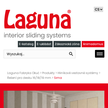
Skip
to
content
E-katalog
E-ukládat
Zákaznická zóna
Animadomus
Search Button
Search
Togg
for:
navi
Laguna Fabryka Okuć
>
Produkty
>
Hliníkové vestavné systémy
>
Řešení pro desku 16/18/19 mm
>
Sima