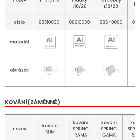
pr
L10/20
L10/20
číslo
88510000
88910000
88640000
88
materiál
obrázek
KOVÁNÍ(ZÁMĚNNÉ)
kování
kování
kov
kování
název
SPRING
SPRING
SPRI
SLIM
RAMA
GAMA
RA