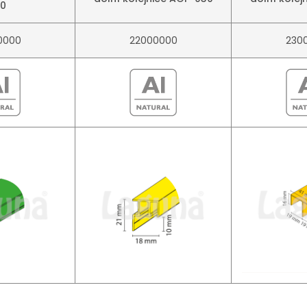
0
0000
22000000
230