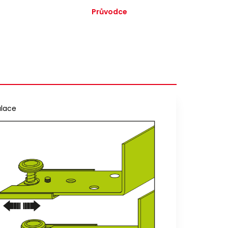
Průvodce
ulace