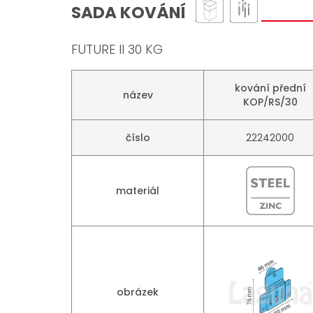
SADA KOVÁNÍ
FUTURE II 30 KG
kování přední
název
KOP/RS/30
číslo
22242000
materiál
obrázek