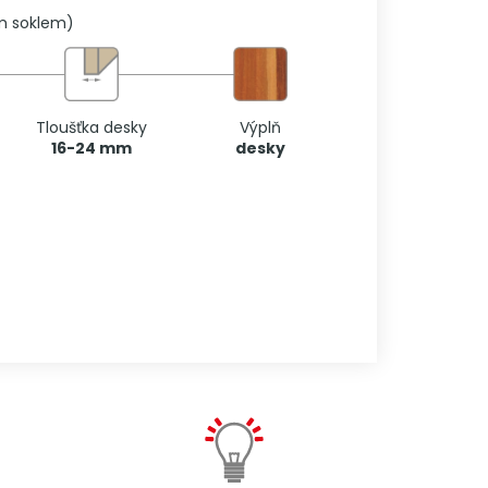
ým soklem)
Tloušťka desky
Výplň
16-24 mm
desky