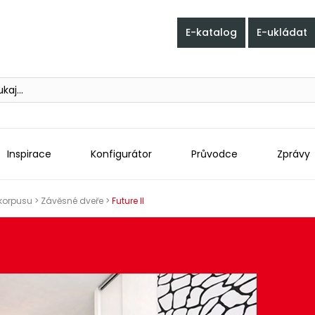
E-katalog
E-ukládat
h
Inspirace
Konfigurátor
Průvodce
Zprávy
 korpusu
>
Závěsné dveře
>
Future II