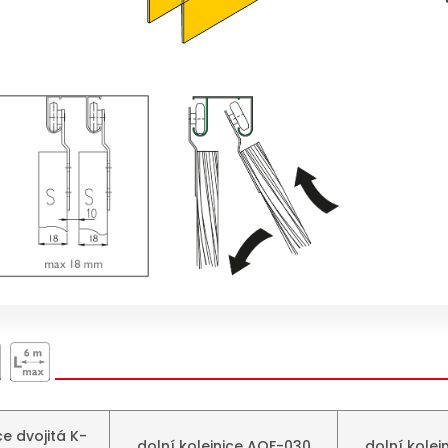
ce dvojitá K-
dolní kolejnice AOF-030
dolní kolej