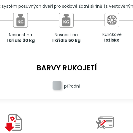
:
systém posuvných dveří pro soklové šatní skříně (s vestavěn
Kuličkové
Nosnost na
Nosnost na
ložisko
I křídlo 30 kg
I křídlo 50 kg
BARVY RUKOJETÍ
přírodní