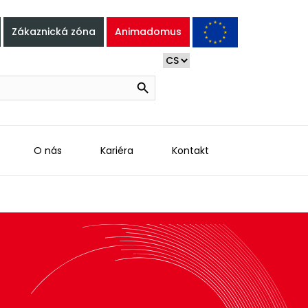
Zákaznická zóna
Animadomus
Search Button
O nás
Kariéra
Kontakt