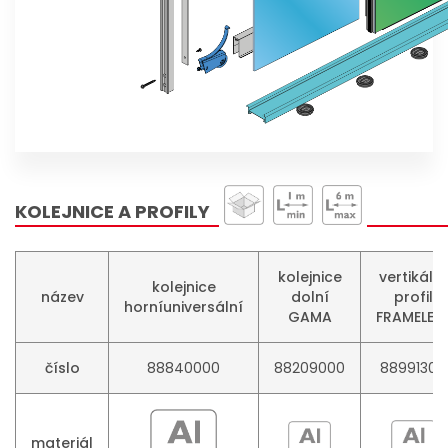
KOLEJNICE A PROFILY
kolejnice
vertikální
kolejnice
název
dolní
profil
horníuniversální
GAMA
FRAMELES
číslo
88840000
88209000
88991300
materiál