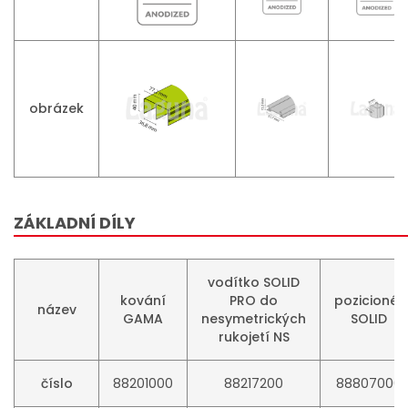
obrázek
ZÁKLADNÍ DÍLY
vodítko SOLID
kování
PRO do
pozicionér
název
GAMA
nesymetrických
SOLID
rukojetí NS
číslo
88201000
88217200
88807000