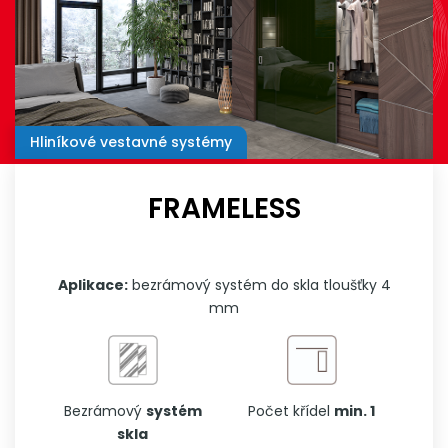
Hliníkové vestavné systémy
FRAMELESS
Aplikace:
bezrámový systém do skla tloušťky 4
mm
Bezrámový
systém
Počet křídel
min. 1
skla