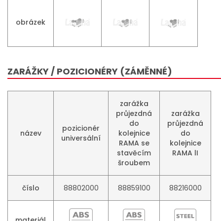
obrázek
ZARÁŽKY / POZICIONÉRY (ZÁMĚNNÉ)
zarážka
průjezdná
zarážka
do
průjezdná
pozicionér
název
kolejnice
do
universální
RAMA se
kolejnice
stavěcím
RAMA lI
šroubem
číslo
88802000
88859100
88216000
materiál