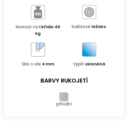
Kuličkové
ložisko
Nosnost na
I křídlo 40
kg
Sklo o síle
4 mm
Výplň
skleněná
BARVY RUKOJETÍ
přírodní