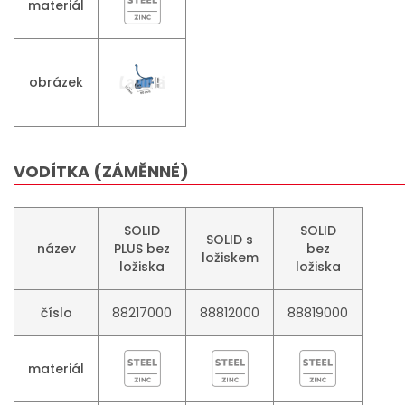
materiál
obrázek
VODÍTKA (ZÁMĚNNÉ)
SOLID
SOLID
SOLID s
název
PLUS bez
bez
ložiskem
ložiska
ložiska
číslo
88217000
88812000
88819000
materiál