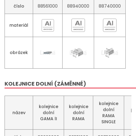
číslo
88561000
88940000
88740000
materiál
obrázek
KOLEJNICE DOLNÍ (ZÁMĚNNÉ)
kolejnice
kolejnice
kolejnice
dolní
pr
název
dolní
dolní
RAMA
GAMA lI
RAMA
SINGLE