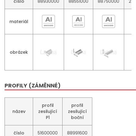
číslo
88930000
88551000
88750000
28
materiál
obrázek
PROFILY (ZÁMĚNNÉ)
profil
profil
název
zesilující
zesilující
P1
boční
číslo
51600000
88991600