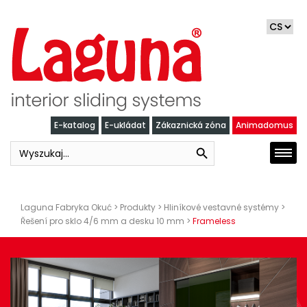
Skip
to
content
E-katalog
E-ukládat
Zákaznická zóna
Animadomus
Search Button
Search
Togg
for:
navi
Laguna Fabryka Okuć
>
Produkty
>
Hliníkové vestavné systémy
>
Řešení pro sklo 4/6 mm a desku 10 mm
>
Frameless