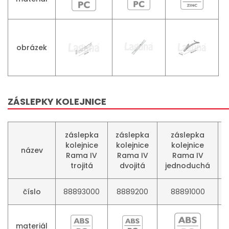
obrázek
ZÁSLEPKY KOLEJNICE
záslepka
záslepka
záslepka
kolejnice
kolejnice
kolejnice
název
Rama IV
Rama IV
Rama IV
trojitá
dvojitá
jednoduchá
číslo
88893000
8889200
88891000
materiál